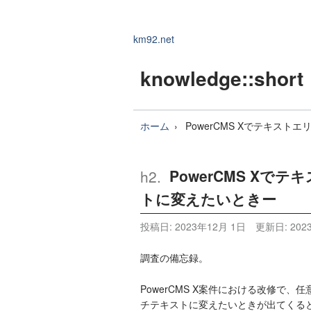
km92.net
knowledge
::short
ホーム
PowerCMS Xでテキス
PowerCMS X
トに変えたいときー
投稿日:
2023年12月 1日
更新日:
202
調査の備忘録。
PowerCMS X案件における改修で
チテキストに変えたいときが出てくる