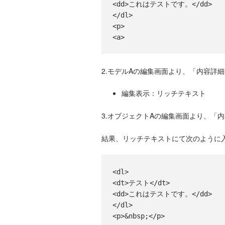
<dd>これはテストです。</dd>
</dl>
<p>
<a>
2.モデルAの編集画面より、「内容詳
編集表示：リッチテキスト
3.オブジェクトAの編集画面より、「
結果、リッチテキストにて次のように
<dl>
<dt>テスト</dt>
<dd>これはテストです。</dd>
</dl>
<p>&nbsp;</p>