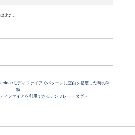
く出来た。
のreplaceモディファイアでパターンに空白を指定した時の挙
動
atorモディファイアを利用できるテンプレートタグ