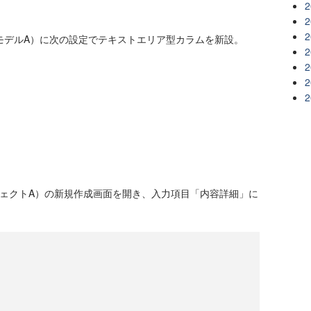
2
2
2
モデルA）に次の設定でテキストエリア型カラムを新設。
2
2
2
2
ジェクトA）の新規作成画面を開き、入力項目「内容詳細」に