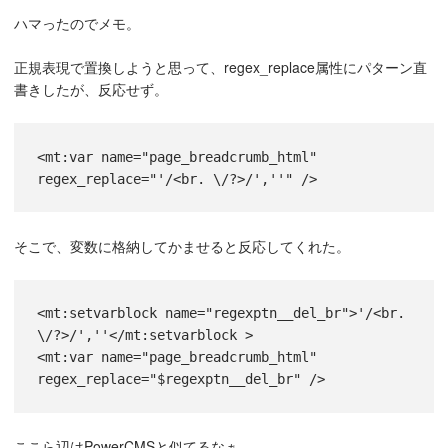
ハマったのでメモ。
正規表現で置換しようと思って、regex_replace属性にパターン直
書きしたが、反応せず。
<
mt:var
name
=
"page_breadcrumb_html"
regex_replace
=
"'/<br. \/?>/',''"
 /
>
そこで、変数に格納してかませると反応してくれた。
<mt:setvarblock name="regexptn__del_br">'/<br. 
\/?>/',''</mt:setvarblock >
<
mt:var
name
=
"page_breadcrumb_html"
regex_replace
=
"$regexptn__del_br"
 /
>
ここら辺はPowerCMSと似てるなぁ。