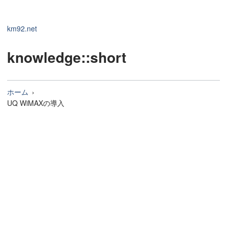
km92.net
knowledge
::short
ホーム
UQ WiMAXの導入