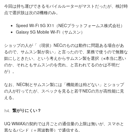
今回は持ち運びできるモバイルルーターがマストだったが、検討時
点で選択肢は次の2機種のみ。
Speed Wi-Fi 5G X11（NECプラットフォームス株式会社）
Galaxy 5G Mobile Wi-Fi（サムスン）
ショップの人が「（現状）NECのものは動作に問題ある場合があ
るので、サムスン製が良い」と言ったので、業務で使うので無難な
奴にしときたい、という考えからサムスン製を選択（※本当に悪い
のか、それともサムスンのを売れ、と言われてるのかは不明だ
が）。
なお、NEC制とサムスン製には「機能差は殆どない」とショップ
の人が行ってたが、スペックを見ると若干NECの方が高性能に見
える。
繋がりにくい？
UQ WiMAXの契約では月ごとの通信量の上限は無いが、スマホと
異なるバンド（＝周波数帯）で通信する。