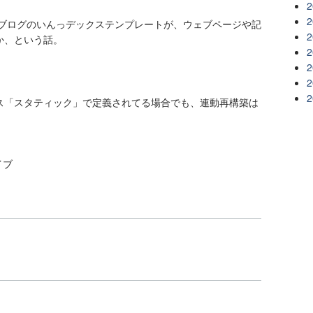
2
2
/ブログのいんっデックステンプレートが、ウェブページや記
2
か、という話。
2
2
2
2
ス「スタティック」で定義されてる場合でも、連動再構築は
イブ