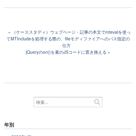
（ケーススタディ）ウェブページ・記事の本文でmtevalを使っ
てMTIncludeを処理する際の、fileモディファイアへのパス指定の
仕方
jQueryのon()を素のJSコードに置き換える
年別