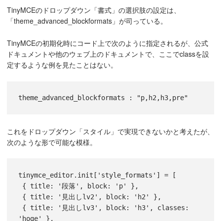
TinyMCEのドロップダウン「書式」の選択肢の設定は、
「theme_advanced_blockformats」が司っている。
TinyMCEの初期化時にコード上で次のように指定されるが、公式
ドキュメントや他のウェブ上のドキュメントで、ここでclassを設
定するような例を見たことはない。
これをドロップダウン「スタイル」で実現できないかと考えたが、
次のような形で可能な模様。
tinymce_editor.init['style_formats'] = [
 { title: '段落', block: 'p' },
 { title: '見出しlv2', block: 'h2' },
 { title: '見出しlv3', block: 'h3', classes: 
'hoge' },