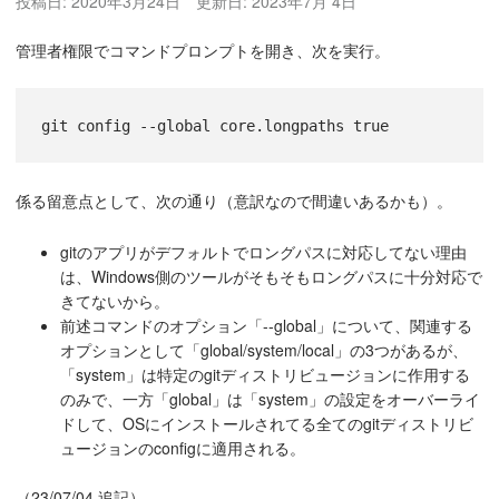
投稿日:
2020年3月24日
更新日:
2023年7月 4日
管理者権限でコマンドプロンプトを開き、次を実行。
git config --global core.longpaths true
係る留意点として、次の通り（意訳なので間違いあるかも）。
gitのアプリがデフォルトでロングパスに対応してない理由
は、Windows側のツールがそもそもロングパスに十分対応で
きてないから。
前述コマンドのオプション「--global」について、関連する
オプションとして「global/system/local」の3つがあるが、
「system」は特定のgitディストリビュージョンに作用する
のみで、一方「global」は「system」の設定をオーバーライ
ドして、OSにインストールされてる全てのgitディストリビ
ュージョンのconfigに適用される。
（23/07/04 追記）