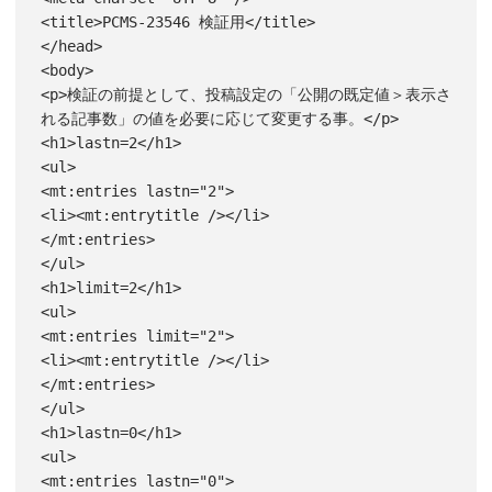
<title>PCMS-23546 検証用</title>

</head>

<body>

<p>検証の前提として、投稿設定の「公開の既定値＞表示さ
れる記事数」の値を必要に応じて変更する事。</p>

<h1>lastn=2</h1>

<ul>

<mt:entries lastn="2">

<li><mt:entrytitle /></li>

</mt:entries>

</ul>

<h1>limit=2</h1>

<ul>

<mt:entries limit="2">

<li><mt:entrytitle /></li>

</mt:entries>

</ul>

<h1>lastn=0</h1>

<ul>

<mt:entries lastn="0">
