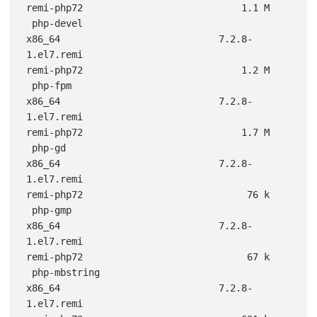
remi-php72                            1.1 M

 php-devel                                          
x86_64                            7.2.8-
1.el7.remi                                  
remi-php72                            1.2 M

 php-fpm                                            
x86_64                            7.2.8-
1.el7.remi                                  
remi-php72                            1.7 M

 php-gd                                             
x86_64                            7.2.8-
1.el7.remi                                  
remi-php72                             76 k

 php-gmp                                            
x86_64                            7.2.8-
1.el7.remi                                  
remi-php72                             67 k

 php-mbstring                                       
x86_64                            7.2.8-
1.el7.remi                                  