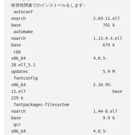
依存性関連でのインストールをします:

 autoconf                                           
noarch                            2.69-11.el7                                       
base                                  701 k

 automake                                           
noarch                            1.13.4-3.el7                                      
base                                  679 k

 cpp                                                
x86_64                            4.8.5-
28.el7_5.1                                  
updates                               5.9 M

 fontconfig                                         
x86_64                            2.10.95-
11.el7                                    base                                  
229 k

 fontpackages-filesystem                            
noarch                            1.44-8.el7                                        
base                                  9.9 k

 gcc                                                
x86_64                            4.8.5-