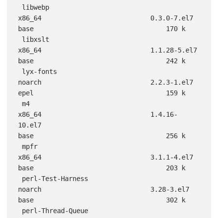
 libwebp                                            
x86_64                            0.3.0-7.el7                                       
base                                  170 k

 libxslt                                            
x86_64                            1.1.28-5.el7                                      
base                                  242 k

 lyx-fonts                                          
noarch                            2.2.3-1.el7                                       
epel                                  159 k

 m4                                                 
x86_64                            1.4.16-
10.el7                                     
base                                  256 k

 mpfr                                               
x86_64                            3.1.1-4.el7                                       
base                                  203 k

 perl-Test-Harness                                  
noarch                            3.28-3.el7                                        
base                                  302 k

 perl-Thread-Queue                                  