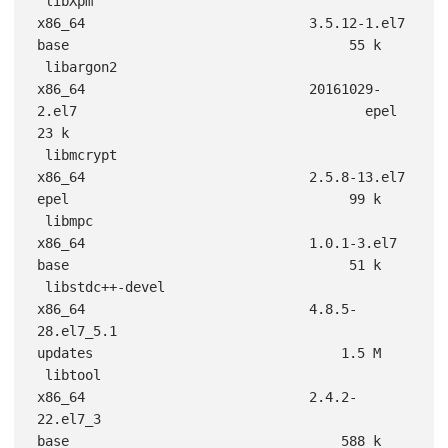
 libXpm                                             
x86_64                            3.5.12-1.el7                                      
base                                   55 k

 libargon2                                          
x86_64                            20161029-
2.el7                                    epel                                   
23 k

 libmcrypt                                          
x86_64                            2.5.8-13.el7                                      
epel                                   99 k

 libmpc                                             
x86_64                            1.0.1-3.el7                                       
base                                   51 k

 libstdc++-devel                                    
x86_64                            4.8.5-
28.el7_5.1                                  
updates                               1.5 M

 libtool                                            
x86_64                            2.4.2-
22.el7_3                                    
base                                  588 k
