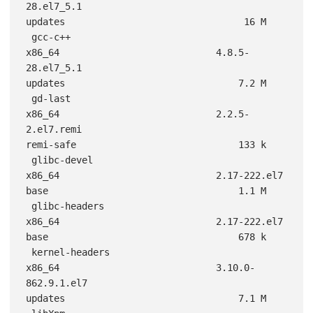
28.el7_5.1                                  
updates                                16 M

 gcc-c++                                            
x86_64                            4.8.5-
28.el7_5.1                                  
updates                               7.2 M

 gd-last                                            
x86_64                            2.2.5-
2.el7.remi                                  
remi-safe                             133 k

 glibc-devel                                        
x86_64                            2.17-222.el7                                      
base                                  1.1 M

 glibc-headers                                      
x86_64                            2.17-222.el7                                      
base                                  678 k

 kernel-headers                                     
x86_64                            3.10.0-
862.9.1.el7                                
updates                               7.1 M
