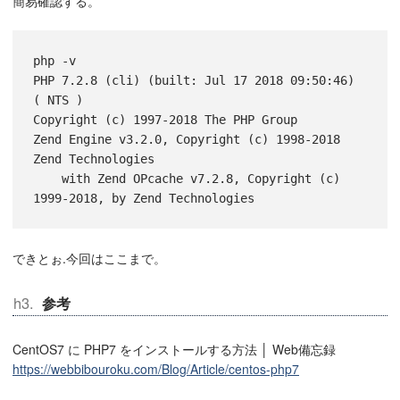
簡易確認する。
php -v

PHP 7.2.8 (cli) (built: Jul 17 2018 09:50:46) 
( NTS )

Copyright (c) 1997-2018 The PHP Group

Zend Engine v3.2.0, Copyright (c) 1998-2018 
Zend Technologies

    with Zend OPcache v7.2.8, Copyright (c) 
できとぉ.今回はここまで。
参考
CentOS7 に PHP7 をインストールする方法 │ Web備忘録
https://webbibouroku.com/Blog/Article/centos-php7