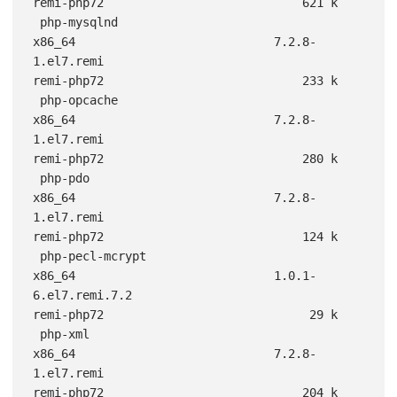
remi-php72                            621 k

 php-mysqlnd                                        
x86_64                            7.2.8-
1.el7.remi                                  
remi-php72                            233 k

 php-opcache                                        
x86_64                            7.2.8-
1.el7.remi                                  
remi-php72                            280 k

 php-pdo                                            
x86_64                            7.2.8-
1.el7.remi                                  
remi-php72                            124 k

 php-pecl-mcrypt                                    
x86_64                            1.0.1-
6.el7.remi.7.2                              
remi-php72                             29 k

 php-xml                                            
x86_64                            7.2.8-
1.el7.remi                                  
remi-php72                            204 k
