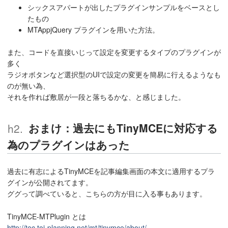
シックスアパートが出したプラグインサンプルをベースとし
たもの
MTAppjQuery プラグインを用いた方法。
また、コードを直接いじって設定を変更するタイプのプラグインが
多く
ラジオボタンなど選択型のUIで設定の変更を簡易に行えるようなも
のが無い為、
それを作れば敷居が一段と落ちるかな、と感じました。
おまけ：過去にもTinyMCEに対応する
為のプラグインはあった
過去に有志によるTinyMCEを記事編集画面の本文に適用するプラ
グインが公開されてます。
ググって調べていると、こちらの方が目に入る事もあります。
TinyMCE-MTPlugin とは
http://tec.toi-planning.net/mt/tinymce/about/