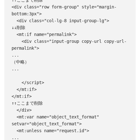
↑↑ここまで削除

<div class="row form-group" style="margin-
bottom:3px">

  <div class="col-lg-8 input-group-lg">

↓↓削除

  <mt:if name="permalink">

    <div class="input-group copy-url copy-url-
permalink">

...

（中略）

...

    </script>

  </mt:if>

</mt:if>

↑↑ここまで削除

  </div>

  <mt:var name="object_text_format" 
setvar="object_text_format">

  <mt:unless name="request.id">

...
