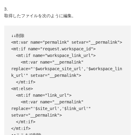
3.
取得したファイルを次のように編集。
↓↓削除

<mt:var name="permalink" setvar="__permalink">

<mt:if name="request.workspace_id">

  <mt:if name="workspace_link_url">

    <mt:var name="__permalink" 
replace="'$workspace_site_url','$workspace_lin
k_url'" setvar="__permalink">

  </mt:if>

<mt:else>

  <mt:if name="link_url">

    <mt:var name="__permalink" 
replace="'$site_url','$link_url'" 
setvar="__permalink">

  </mt:if>

</mt:if>
