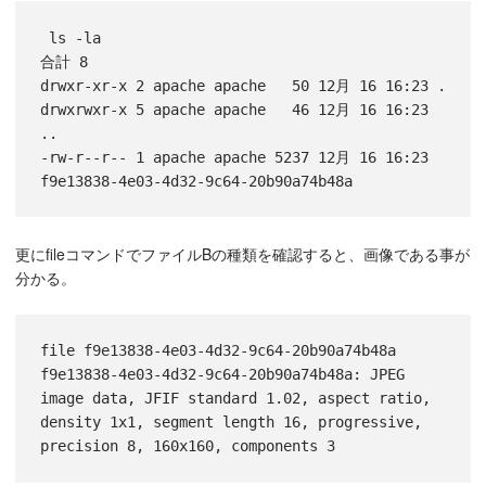
 ls -la

合計 8

drwxr-xr-x 2 apache apache   50 12月 16 16:23 .

drwxrwxr-x 5 apache apache   46 12月 16 16:23 
..

-rw-r--r-- 1 apache apache 5237 12月 16 16:23 
更にfileコマンドでファイルBの種類を確認すると、画像である事が
分かる。
file f9e13838-4e03-4d32-9c64-20b90a74b48a 

f9e13838-4e03-4d32-9c64-20b90a74b48a: JPEG 
image data, JFIF standard 1.02, aspect ratio, 
density 1x1, segment length 16, progressive, 