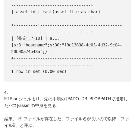
---------------------------------+

| asset_id | cast(asset_file as char)         
                                 |

+----------+----------------------------------
---------------------------------+

| [指定したID] | a:1:
{s:8:"basename";s:36:"f9e13838-4e03-4d32-9c64-
20b90a74b48a";} |

+----------+----------------------------------
---------------------------------+

4.
FTP or シェルより、先の手順の [PADO_DB_BLOBPATHで指定し
たパス]/asset の中身を見る。
結果、1件ファイルが存在した。ファイル名が長いので以降「ファ
イルB」と呼ぶ。