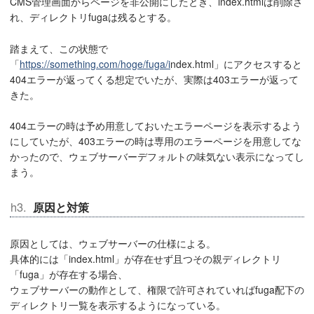
CMS管理画面からページを非公開にしたとき、index.htmlは削除さ
れ、ディレクトリfugaは残るとする。
踏まえて、この状態で
「
https://something.com/hoge/fuga/i
ndex.html」にアクセスすると
404エラーが返ってくる想定でいたが、実際は403エラーが返って
きた。
404エラーの時は予め用意しておいたエラーページを表示するよう
にしていたが、403エラーの時は専用のエラーページを用意してな
かったので、ウェブサーバーデフォルトの味気ない表示になってし
まう。
原因と対策
原因としては、ウェブサーバーの仕様による。
具体的には「index.html」が存在せず且つその親ディレクトリ
「fuga」が存在する場合、
ウェブサーバーの動作として、権限で許可されていればfuga配下の
ディレクトリ一覧を表示するようになっている。