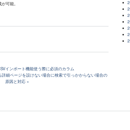
2
作成が可能。
2
2
2
2
2
2
系でCSVインポート機能使う際に必須のカラム
対応する詳細ページを設けない場合に検索で引っかからない場合の
原因と対応