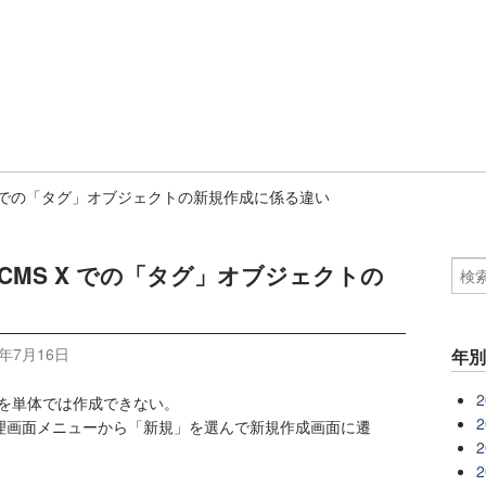
MS X での「タグ」オブジェクトの新規作成に係る違い
werCMS X での「タグ」オブジェクトの
4年7月16日
年
2
のみを単体では作成できない。
2
理画面メニューから「新規」を選んで新規作成画面に遷
2
2