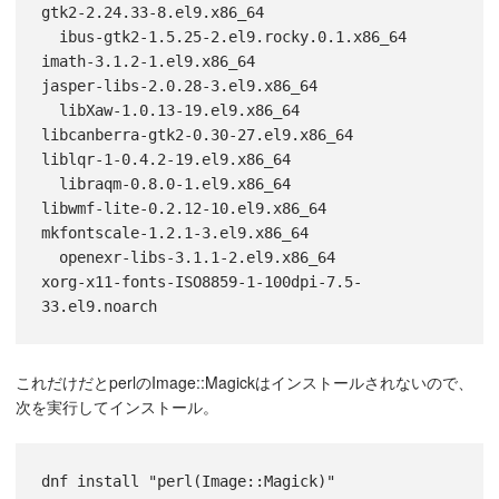
gtk2-2.24.33-8.el9.x86_64                  

  ibus-gtk2-1.5.25-2.el9.rocky.0.1.x86_64             
imath-3.1.2-1.el9.x86_64                                      
jasper-libs-2.0.28-3.el9.x86_64            

  libXaw-1.0.13-19.el9.x86_64                         
libcanberra-gtk2-0.30-27.el9.x86_64                           
liblqr-1-0.4.2-19.el9.x86_64               

  libraqm-0.8.0-1.el9.x86_64                          
libwmf-lite-0.2.12-10.el9.x86_64                              
mkfontscale-1.2.1-3.el9.x86_64             

  openexr-libs-3.1.1-2.el9.x86_64                     
xorg-x11-fonts-ISO8859-1-100dpi-7.5-
33.el9.noarch    
これだけだとperlのImage::Magickはインストールされないので、
次を実行してインストール。
dnf install "perl(Image::Magick)"