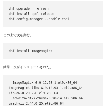
dnf upgrade --refresh

dnf install epel-release

dnf config-manager --enable epel
この上で次を実行。
dnf install ImageMagick
結果、次がインストールされた。
  ImageMagick-6.9.12.93-1.el9.x86_64                  
ImageMagick-libs-6.9.12.93-1.el9.x86_64                       
LibRaw-0.20.2-6.el9.x86_64                 

  adwaita-gtk2-theme-3.28-14.el9.x86_64               
graphviz-2.44.0-25.el9.x86_64                                 