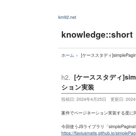
km92.net
knowledge
::short
ホーム
[ケーススタディ]simplePa
[ケーススタディ]simp
ション実装
投稿日:
2024年4月25日
更新日:
202
案件でページネーション実装する度に
今回使うJSライブラリ「simplePagin
https://flaviusmatis.github.io/simplePagi