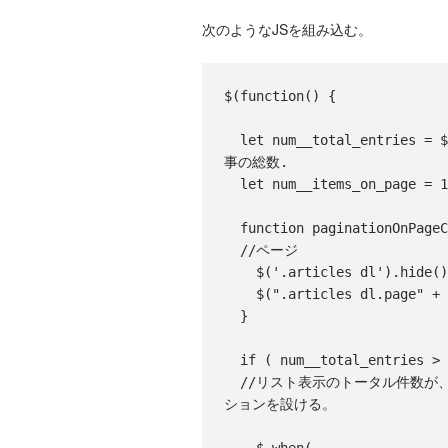
次のようなJSを組み込む。
$(function() {

  let num__total_entries = $(".articles dl").length; //リストに表示する記
事の総数.

  let num__items_on_page = 12; //1ページ当たりの最大記事件数.

  function paginationOnPage
  //ページ

    $('.articles dl').hide();

    $(".articles dl.page" + currentPageNumber ).show();

  }

  if ( num__total_entries >
  //リスト表示のトータル件数が、1ページ当たりの最大記事件数を超えたら、ページネー
ションを設ける。
