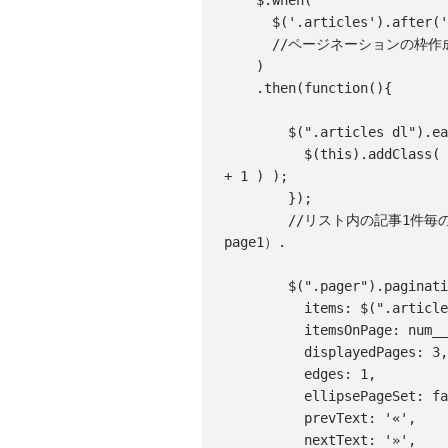
    $.when(

      $('.articles').aft
      //ページネーションの枠作成.

    )

    .then(function(){

        $(".articles dl").each(function(i){

          $(this).addClass( "page" + Math.floor( i / num__items_on_page 
+ 1 ) );

        });
        //リスト内の記事1件毎の要素に、ページ番号を示すclass値を付与する（例：
page1）.

        $(".pager").pagination({

          items: $(".articles dl").length,

          itemsOnPage: num__items_on_page,

          displayedPages: 3,

          edges: 1,

          ellipsePageSet: false,

          prevText: '«',

          nextText: '»',
