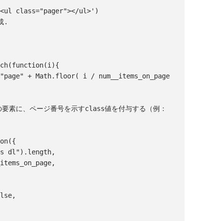
er('<ul class="pager"></ul>')