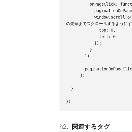
          onPageClick: function (currentPageNumber) {

            paginationOnPageClick(currentPageNumber);

            window.scrollTo({ //ページネーションのボタンが押されたら、ページ
の先頭までスクロールするようにす
              top: 0,

              left: 0

            });

          }

        })

        paginationOnPageClick(1);

      });

  }

関連するタグ