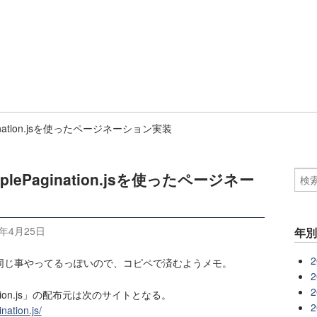
gination.jsを使ったページネーション実装
lePagination.jsを使ったページネー
4年4月25日
年
2
同じ事やってるっぽいので、コピペで済むようメモ。
2
2
ation.js」の配布元は次のサイトとなる。
2
nation.js/