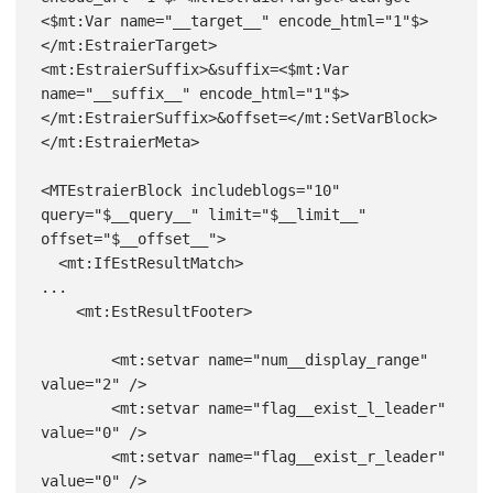
<$mt:Var name="__target__" encode_html="1"$>
</mt:EstraierTarget>
<mt:EstraierSuffix>&suffix=<$mt:Var 
name="__suffix__" encode_html="1"$>
</mt:EstraierSuffix>&offset=</mt:SetVarBlock>

</mt:EstraierMeta>

<MTEstraierBlock includeblogs="10" 
query="$__query__" limit="$__limit__" 
offset="$__offset__">

  <mt:IfEstResultMatch>

...

    <mt:EstResultFooter>

        <mt:setvar name="num__display_range" 
value="2" />

        <mt:setvar name="flag__exist_l_leader" 
value="0" />

        <mt:setvar name="flag__exist_r_leader" 
value="0" />
