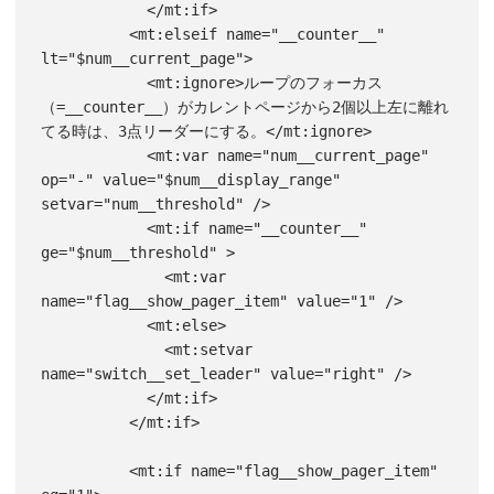
            </mt:if>

          <mt:elseif name="__counter__" 
lt="$num__current_page">

            <mt:ignore>ループのフォーカス
（=__counter__）がカレントページから2個以上左に離れ
てる時は、3点リーダーにする。</mt:ignore>

            <mt:var name="num__current_page" 
op="-" value="$num__display_range" 
setvar="num__threshold" />

            <mt:if name="__counter__" 
ge="$num__threshold" >

              <mt:var 
name="flag__show_pager_item" value="1" />

            <mt:else>

              <mt:setvar 
name="switch__set_leader" value="right" />

            </mt:if>

          </mt:if>

          <mt:if name="flag__show_pager_item" 