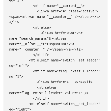
eq="1">

            <mt:if name="__current__">

              <li><a href="#" class="active">
<span><mt:var name="__counter__" /></span></a>
</li>

            <mt:else>

                <li><a href="<$mt:var 
name="search_params"$><mt:var 
name="__offset__">"><span><mt:var 
name="__counter__" /></span></a></li>

            </mt:if>

          <mt:elseif name="switch__set_leader" 
eq="left">

            <mt:if name="flag__exist_l_leader" 
ne="1">

              <li><a href="#">...</a></li>

              <mt:setvar 
name="flag__exist_l_leader" value="1" />

            </mt:if>

          <mt:elseif name="switch__set_leader" 
eq="right">
