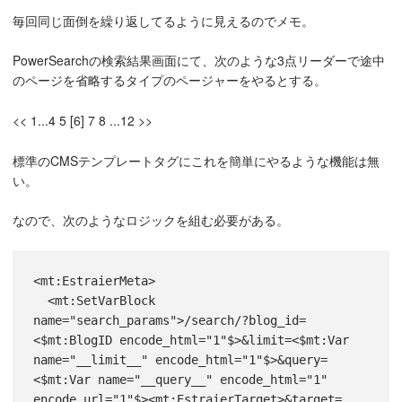
毎回同じ面倒を繰り返してるように見えるのでメモ。
PowerSearchの検索結果画面にて、次のような3点リーダーで途中
のページを省略するタイプのページャーをやるとする。
<< 1...4 5 [6] 7 8 ...12 >>
標準のCMSテンプレートタグにこれを簡単にやるような機能は無
い。
なので、次のようなロジックを組む必要がある。
<mt:EstraierMeta>

  <mt:SetVarBlock 
name="search_params">/search/?blog_id=
<$mt:BlogID encode_html="1"$>&limit=<$mt:Var 
name="__limit__" encode_html="1"$>&query=
<$mt:Var name="__query__" encode_html="1" 
encode_url="1"$><mt:EstraierTarget>&target=