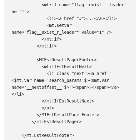
            <mt:if name="flag__exist_r_leader" 
ne="1">

              <li><a href="#">...</a></li>

              <mt:setvar 
name="flag__exist_r_leader" value="1" />

            </mt:if>

          </mt:if>

          <MTEstResultPagerFooter>

            <mt:IfEstResultNext>

              <li class="next"><a href="
<$mt:Var name='search_params'$><$mt:Var 
name='__nextoffset__'$>"><span>»</span></a>
</li>

            </mt:IfEstResultNext>

            </ul>

          </MTEstResultPagerFooter>

        </mt:EstResultPager>

    </mt:EstResultFooter>
