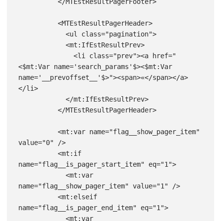
          </MTEstResultPagerFooter>

          <MTEstResultPagerHeader>

            <ul class="pagination">

            <mt:IfEstResultPrev>

              <li class="prev"><a href="
<$mt:Var name='search_params'$><$mt:Var 
name='__prevoffset__'$>"><span>«</span></a>
</li>

            </mt:IfEstResultPrev>

          </MTEstResultPagerHeader>

          <mt:var name="flag__show_pager_item" 
value="0" />

          <mt:if 
name="flag__is_pager_start_item" eq="1">

            <mt:var 
name="flag__show_pager_item" value="1" />

          <mt:elseif 
name="flag__is_pager_end_item" eq="1">

            <mt:var 