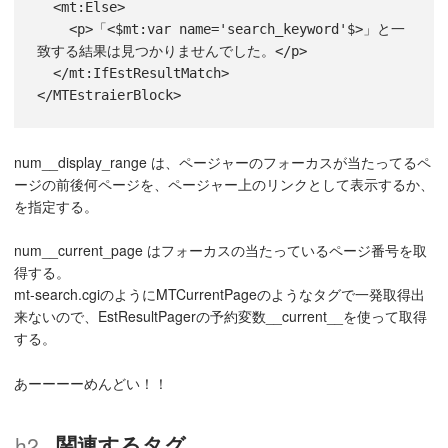
  <mt:Else>

    <p>「<$mt:var name='search_keyword'$>」と一
致する結果は見つかりませんでした。</p>

  </mt:IfEstResultMatch>

</MTEstraierBlock>
num__display_range は、ページャーのフォーカスが当たってるペ
ージの前後何ページを、ページャー上のリンクとして表示するか、
を指定する。
num__current_page はフォーカスの当たっているページ番号を取
得する。
mt-search.cgiのようにMTCurrentPageのようなタグで一発取得出
来ないので、EstResultPagerの予約変数__current__を使って取得
する。
あーーーーめんどい！！
関連するタグ