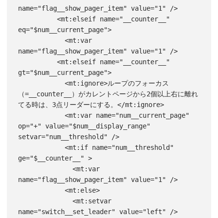
name="flag__show_pager_item" value="1" />

          <mt:elseif name="__counter__" 
eq="$num__current_page">

            <mt:var 
name="flag__show_pager_item" value="1" />

          <mt:elseif name="__counter__" 
gt="$num__current_page">

            <mt:ignore>ループのフォーカス
（=__counter__）がカレントページから2個以上右に離れ
てる時は、3点リーダーにする。</mt:ignore>

            <mt:var name="num__current_page" 
op="+" value="$num__display_range" 
setvar="num__threshold" />

            <mt:if name="num__threshold" 
ge="$__counter__" >

              <mt:var 
name="flag__show_pager_item" value="1" />

            <mt:else>

              <mt:setvar 
name="switch__set_leader" value="left" />
