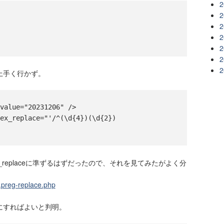
2
2
2
2
2
2
2
上手く行かず。
 value="20231206" />
gex_replace="'/^(\d{4})(\d{2})
preg_replaceに準ずるはずだったので、それを見てみたがよく分
n.preg-replace.php
にすればよいと判明。