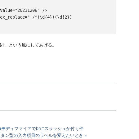
 value="20231206" />
gex_replace="'/^(\d{4})(\d{2})
\$1」という風にしてあげる。
nitizeモディファイアでbrにスラッシュが付く件
ジオボタン型の入力項目のラベルを変えたいとき