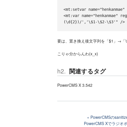
<mt:setvar name="henkanmae"
<mt:var name="henkanmae" re
(\d{2})/','\$1-\$2-\$3'" />
要は、置き換え後文字列を「$1」→「
こりゃ分からんわ(x_x)
関連するタグ
PowerCMS X 3.542
PowerCMSのsa
PowerCMS Xでラ