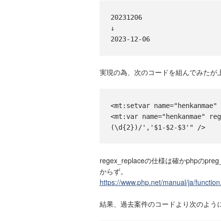
20231206
↓
2023-12-06
実現の為、次のコードを組んでみたが
<mt:setvar name="henkanmae"
<mt:var name="henkanmae" re
(\d{2})/','$1-$2-$3'" />
regex_replaceの仕様は確かphpの
からず。
https://www.php.net/manual/ja/functio
結果、過去案件のコードより次のよう