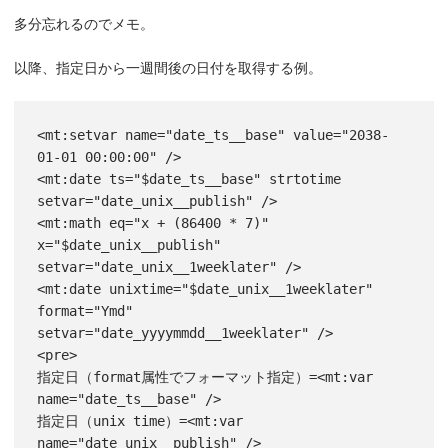
多分忘れるのでメモ。
以降、指定日から一週間後の日付を取得する例。
<
mt:setvar
name
=
"date_ts__base"
value
=
"2038-
01-01 00:00:00"
 /
>
<
mt:date
ts
=
"$date_ts__base"
strtotime
setvar
=
"date_unix__publish"
 /
>
<
mt:math
eq
=
"x + (86400 * 7)"
x
=
"$date_unix__publish"
setvar
=
"date_unix__1weeklater"
 /
>
<
mt:date
unixtime
=
"$date_unix__1weeklater"
format
=
"Ymd"
setvar
=
"date_yyyymmdd__1weeklater"
 /
>
<
pre
>
指定日（format属性でフォーマット指定）=
<
mt:var
name
=
"date_ts__base"
 /
>
指定日（unix time）=
<
mt:var
name
=
"date_unix__publish"
 /
>