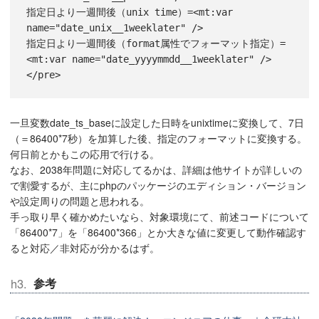
指定日より一週間後（unix time）=
<
mt:var
name
=
"date_unix__1weeklater"
 /
>
指定日より一週間後（format属性でフォーマット指定）=
<
mt:var
name
=
"date_yyyymmdd__1weeklater"
 /
>
</
pre
>
一旦変数date_ts_baseに設定した日時をunixtimeに変換して、7日
（＝86400*7秒）を加算した後、指定のフォーマットに変換する。
何日前とかもこの応用で行ける。
なお、2038年問題に対応してるかは、詳細は他サイトが詳しいの
で割愛するが、主にphpのパッケージのエディション・バージョン
や設定周りの問題と思われる。
手っ取り早く確かめたいなら、対象環境にて、前述コードについて
「86400*7」を「86400*366」とか大きな値に変更して動作確認す
ると対応／非対応が分かるはず。
参考