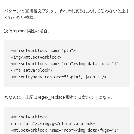
パターンと置換後文字列を、それぞれ変数に入れて使わないと上手
く行かない模様。
次はreplace属性の場合。
<
mt:setvarblock
name
=
"ptn"
>
<
img
</
mt:setvarblock
>
<
mt:setvarblock
name
=
"rep"
><
img
data-fuga
=
"1"
</
mt:setvarblock
>
<
mt:entrybody
replace
=
"'$ptn','$rep'"
 /
>
ちなみに、上記はregex_replace属性では次のようになる。
<
mt:setvarblock
name
=
"ptn"
>/<
img/g
</
mt:setvarblock
>
<
mt:setvarblock
name
=
"rep"
><
img
data-fuga
=
"1"