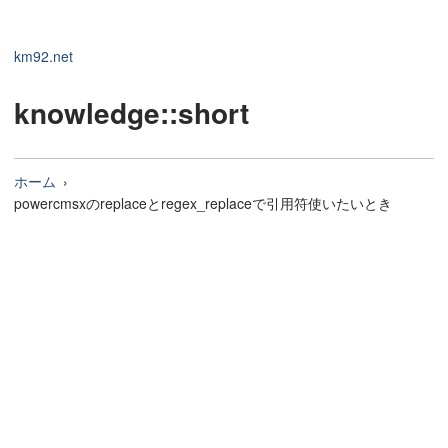
km92.net
knowledge
::short
ホーム
powercmsxのreplaceとregex_replaceで引用符使いたいとき