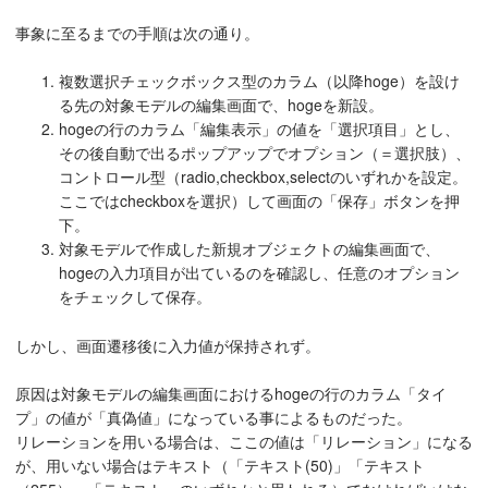
事象に至るまでの手順は次の通り。
複数選択チェックボックス型のカラム（以降hoge）を設け
る先の対象モデルの編集画面で、hogeを新設。
hogeの行のカラム「編集表示」の値を「選択項目」とし、
その後自動で出るポップアップでオプション（＝選択肢）、
コントロール型（radio,checkbox,selectのいずれかを設定。
ここではcheckboxを選択）して画面の「保存」ボタンを押
下。
対象モデルで作成した新規オブジェクトの編集画面で、
hogeの入力項目が出ているのを確認し、任意のオプション
をチェックして保存。
しかし、画面遷移後に入力値が保持されず。
原因は対象モデルの編集画面におけるhogeの行のカラム「タイ
プ」の値が「真偽値」になっている事によるものだった。
リレーションを用いる場合は、ここの値は「リレーション」になる
が、用いない場合はテキスト（「テキスト(50)」「テキスト