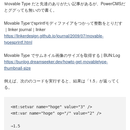
Ｍovable Type だと先達のありがたい記事があるが、PowerCMSだ
とググっても無いので書く。
Movable Typeでsprintfモディファイアをつかって整数をとりだす
｜linker journal｜linker
https://linkerdesign.github.io/journal/2009/07/movable-
typesprintf.html
Movable Type でサムネイル画像のサイズを取得する | BUN:Log
https://bunlog.dreamseeker.dev/howto-get-movabletype-
thumbnail-size
例えば、次ののコードを実行すると、結果は「1.5」が返ってく
る。
<mt:setvar name="hoge" value="3" />
<mt:var name="hoge" op="/" value="2" />
⇒1.5