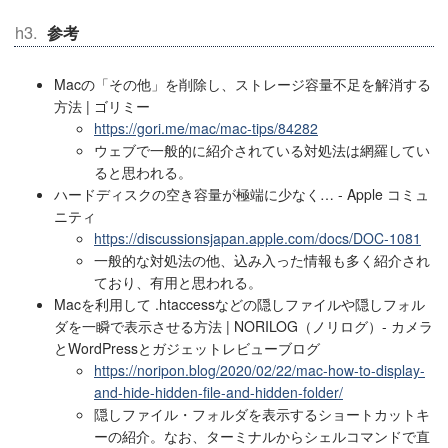
参考
Macの「その他」を削除し、ストレージ容量不足を解消する
方法 | ゴリミー
https://gori.me/mac/mac-tips/84282
ウェブで一般的に紹介されている対処法は網羅してい
ると思われる。
ハードディスクの空き容量が極端に少なく… - Apple コミュ
ニティ
https://discussionsjapan.apple.com/docs/DOC-1081
一般的な対処法の他、込み入った情報も多く紹介され
ており、有用と思われる。
Macを利用して .htaccessなどの隠しファイルや隠しフォル
ダを一瞬で表示させる方法 | NORILOG（ノリログ）- カメラ
とWordPressとガジェットレビューブログ
https://noripon.blog/2020/02/22/mac-how-to-display-
and-hide-hidden-file-and-hidden-folder/
隠しファイル・フォルダを表示するショートカットキ
ーの紹介。なお、ターミナルからシェルコマンドで直