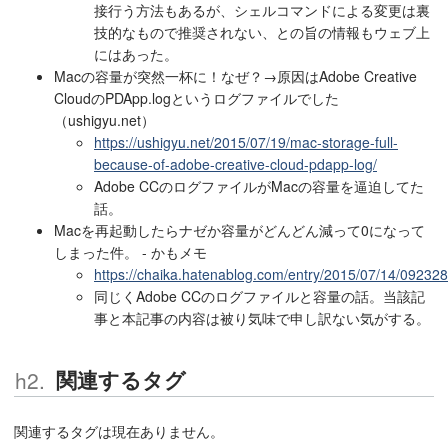
接行う方法もあるが、シェルコマンドによる変更は裏
技的なもので推奨されない、との旨の情報もウェブ上
にはあった。
Macの容量が突然一杯に！なぜ？→原因はAdobe Creative
CloudのPDApp.logというログファイルでした
（ushigyu.net）
https://ushigyu.net/2015/07/19/mac-storage-full-
because-of-adobe-creative-cloud-pdapp-log/
Adobe CCのログファイルがMacの容量を逼迫してた
話。
Macを再起動したらナゼか容量がどんどん減って0になって
しまった件。 - かもメモ
https://chaika.hatenablog.com/entry/2015/07/14/092328
同じくAdobe CCのログファイルと容量の話。当該記
事と本記事の内容は被り気味で申し訳ない気がする。
関連するタグ
関連するタグは現在ありません。