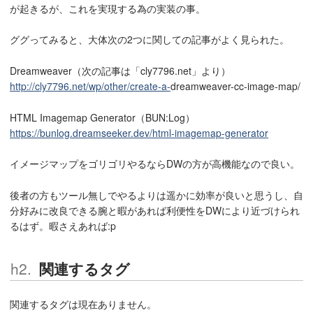
が起きるが、これを実現する為の実装の事。
ググってみると、大体次の2つに関しての記事がよく見られた。
Dreamweaver
（次の記事は「cly7796.net」より）
http://cly7796.net/wp/other/create-a-
dreamweaver
-cc-image-map/
HTML Imagemap Generator（BUN:Log）
https://bunlog.dreamseeker.dev/html-imagemap-generator
イメージマップをゴリゴリやるならDWの方が高機能なので良い。
後者の方もツール無しでやるよりは遥かに効率が良いと思うし、自
分好みに改良できる腕と暇があれば利便性をDWにより近づけられ
るはず。暇さえあれば:p
関連するタグ
関連するタグは現在ありません。