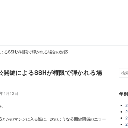
によるSSHが権限で弾かれる場合の対応
公開鍵によるSSHが権限で弾かれる場
8年4月12日
年
2
モ。
2
2
AWSとかのマシンに入る際に、次のような公開鍵関係のエラー
2