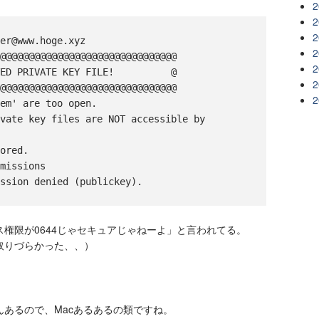
2
2
2
er@www.hoge.xyz

2
@@@@@@@@@@@@@@@@@@@@@@@@@@@@@@@

2
ED PRIVATE KEY FILE!          @

2
@@@@@@@@@@@@@@@@@@@@@@@@@@@@@@@

2
em' are too open.

vate key files are NOT accessible by 
ored.

missions

権限が0644じゃセキュアじゃねーよ」と言われてる。
取りづらかった、、）
あるので、Macあるあるの類ですね。