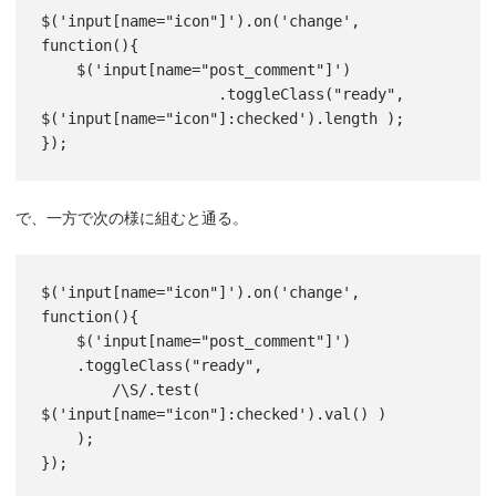
$('input[name="icon"]').on('change', 
function(){

    $('input[name="post_comment"]')

                    .toggleClass("ready", 
$('input[name="icon"]:checked').length );

});
で、一方で次の様に組むと通る。
$('input[name="icon"]').on('change', 
function(){

    $('input[name="post_comment"]')

    .toggleClass("ready",

        /\S/.test( 
$('input[name="icon"]:checked').val() )

    );

});