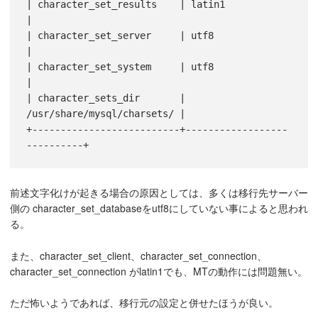
| character_set_results    | latin1                     
|

| character_set_server     | utf8                       
|

| character_set_system     | utf8                       
|

| character_sets_dir       | 
/usr/share/mysql/charsets/ |

+--------------------------+------------------
前述文字化けが起きる場合の原因としては、多くは移行先サーバー
側の character_set_databaseをutf8にしていない事によると思われ
る。
また、character_set_client、character_set_connection、
character_set_connection がlatin1でも、MTの動作には問題無い。
ただ怖いようであれば、移行元の設定と併せたほうが良い。