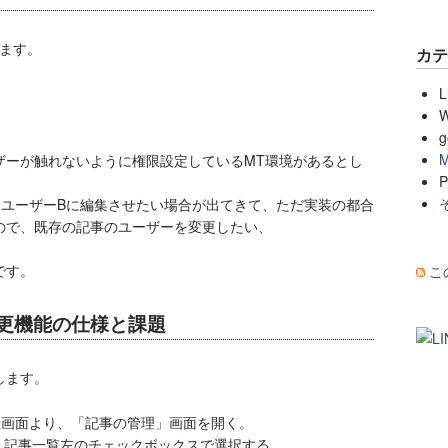
ます。
カ
L
W
g
M
ザーが触れないように権限設定しているMT環境があるとし
P
をユーザーBに編集させたい場合が出てきて、ただ実装の都合
ので、既存の記事のユーザーを変更したい、
です。
こ
更機能の仕様と課題
します。
理画面より、「記事の管理」画面を開く。
、記事一覧左のチェックボックスで選択する。