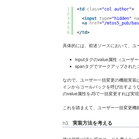
1
<
td
class
=
"col author"
>
2
3
<
input
type
=
"hidden"
na
4
<
a
href
=
"/mtos5_pub/bas
5
6
</
td
>
具体的には、前述ソースにおいて、ユ
inputタグのvalue属性（ユーザ
spanタグでマークアップされ
なので、ユーザー一括変更の機能実装は
インからコールバックを呼び出すような
のvalue属性をJSで一括変更すれば実
これを踏まえて、ユーザー一括変更機
実装方法を考える
後は
何処にUIとJSのコードを書くか、