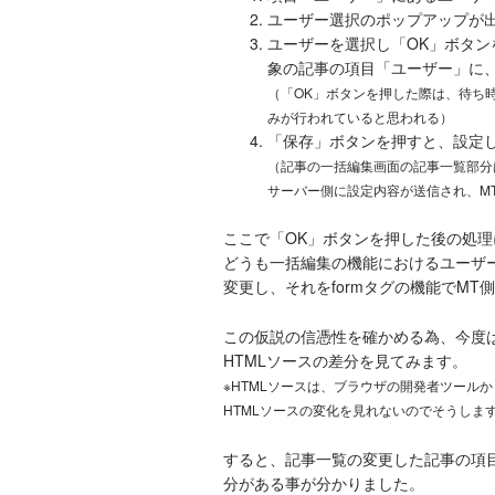
ユーザー選択のポップアップが
ユーザーを選択し「OK」ボタ
象の記事の項目「ユーザー」に
（「OK」ボタンを押した際は、待ち
みが行われていると思われる）
「保存」ボタンを押すと、設定
（記事の一括編集画面の記事一覧部分は
サーバー側に設定内容が送信され、M
ここで「OK」ボタンを押した後の処理
どうも一括編集の機能におけるユーザーの変
変更し、それをformタグの機能でM
この仮説の信憑性を確かめる為、今度
HTMLソースの差分を見てみます。
※HTMLソースは、ブラウザの開発者ツールか
HTMLソースの変化を見れないのでそうしま
すると、記事一覧の変更した記事の項
分がある事が分かりました。