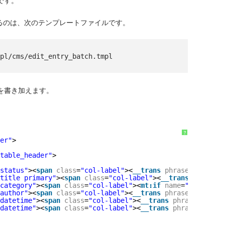
るのは、次のテンプレートファイルです。
l/cms/
edit_entry_batch.tmpl
を書き加えます。
?
er"
>
table_header"
>
status"
><
span
class
=
"col-label"
><
__trans
phrase
=
"Status"
title primary"
><
span
class
=
"col-label"
><
__trans
phrase
=
"
category"
><
span
class
=
"col-label"
><
mt:if
name
=
"object_ty
author"
><
span
class
=
"col-label"
><
__trans
phrase
=
"Author"
datetime"
><
span
class
=
"col-label"
><
__trans
phrase
=
"Publi
datetime"
><
span
class
=
"col-label"
><
__trans
phrase
=
"Date 