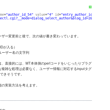
?
me
=
"author_id_54"
value
=
"4"
id
=
"entry_author_id_54"
clas
ectl.cgi?__mode=dialog_select_author&blog_id=2&multi=0&e
ーザー変更前と後で、次の値が書き変わっています。
ーIDが入る）
たユーザー名の文字列
、直接的には、MT本体側のperlコードをいじったりプラグ
複雑な処理は必要なく、ユーザー情報に対応するinputタグ
現できそうです。
能の実装方法を考えます。
です。