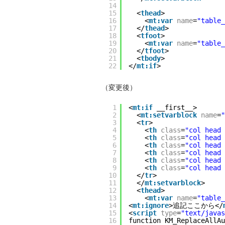
14
15
<
thead
>
16
<
mt:var
name
=
"table_
17
</
thead
>
18
<
tfoot
>
19
<
mt:var
name
=
"table_
20
</
tfoot
>
21
<
tbody
>
22
</
mt:if
>
（変更後）
1
<
mt:if
__first__>
2
<
mt:setvarblock
name
=
"
3
<
tr
>
4
<
th
class
=
"col head 
5
<
th
class
=
"col head 
6
<
th
class
=
"col head 
7
<
th
class
=
"col head 
8
<
th
class
=
"col head 
9
<
th
class
=
"col head 
10
</
tr
>
11
</
mt:setvarblock
>
12
<
thead
>
13
<
mt:var
name
=
"table_
14
<
mt:ignore
>追記ここから</
15
<
script
type
=
"text/javas
16
function KM_ReplaceAllAu