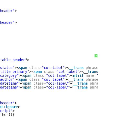
header"
>
header"
>
?
table_header"
>
status"
><
span
class
=
"col-label"
><
__trans
phrase
=
"Status"
title primary"
><
span
class
=
"col-label"
><
__trans
phrase
=
"
category"
><
span
class
=
"col-label"
><
mt:if
name
=
"object_ty
author"
><
span
class
=
"col-label"
><
__trans
phrase
=
"Author"
datetime"
><
span
class
=
"col-label"
><
__trans
phrase
=
"Publi
datetime"
><
span
class
=
"col-label"
><
__trans
phrase
=
"Date 
header"
>
mt:ignore
>
cript"
>
ther(){