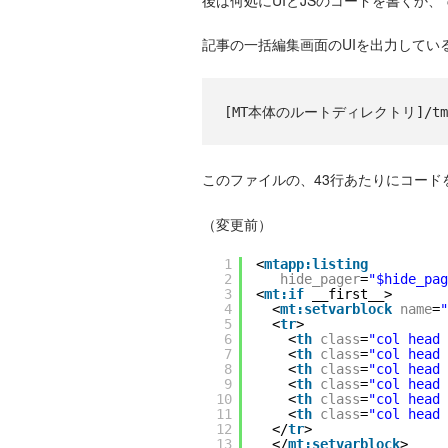
記事の一括編集画面のUIを出力してい
[MT本体のルートディレクトリ]/tmp
このファイルの、43行あたりにコード
（変更前）
1
<
mtapp:listing
2
hide_pager
=
"$hide_pag
3
<
mt:if
__first__>
4
<
mt:setvarblock
name
=
"
5
<
tr
>
6
<
th
class
=
"col head 
7
<
th
class
=
"col head 
8
<
th
class
=
"col head 
9
<
th
class
=
"col head 
10
<
th
class
=
"col head 
11
<
th
class
=
"col head 
12
</
tr
>
13
</
mt:setvarblock
>