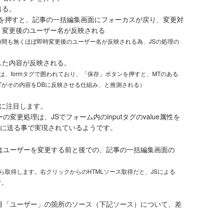
出る。
ンを押すと、記事の一括編集画面にフォーカスが戻り、変更対
、変更後のユーザー名が反映される
時間も無くほぼ即時変更後のユーザー名が反映される為、JSの処理の
した内容が反映される。
、formタグで囲われており、「保存」ボタンを押すと、MTのある
Tがその内容をDBに反映させる仕組み、と推測される）
に注目します。
更処理は、JSでフォーム内のinputタグのvalue属性を
T側に送る事で実現されているようです。
はユーザーを変更する前と後での、記事の一括編集画面の
ら取得します。右クリックからのHTMLソース取得だと、JSによる
す。
目「ユーザー」の箇所のソース（下記ソース）について、差