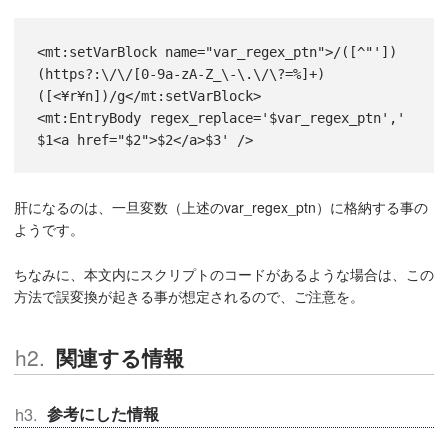
<mt:setVarBlock name="var_regex_ptn">/([^"'])
(https?:\/\/[0-9a-zA-Z_\-\.\/\?=%]+)
([<¥r¥n])/g</mt:setVarBlock>

<mt:EntryBody regex_replace='$var_regex_ptn','
$1<a href="$2">$2</a>$3' />
肝になるのは、一旦変数（上述のvar_regex_ptn）に格納する事の
ようです。
ちなみに、本文内にスクリプトのコードがあるような場合は、この
方法で誤変換が起きる事が想定されるので、ご注意を。
関連する情報
参考にした情報