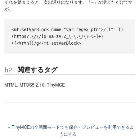
それを踏まえると、次の通りになります。「~」が増えただけです
が。
<mt:setVarBlock name="var_regex_ptn">/([^"'])
(https?:\/\/[0-9a-zA-Z_\-\.\/\?=%~]+)
([<¥r¥n])/g</mt:setVarBlock>
関連するタグ
MTML, MTOS5.2.10, TinyMCE
TinyMCEの全画面モードでも保存・プレビューを利用できるよ
うにする