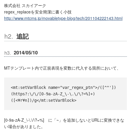
株式会社 スカイアーク
regex_replaceを安全簡潔に書く小技
http://www.mtcms.jp/movabletype-blog/tech/201104222143.html
追記
2014/05/10
MTテンプレート内で正規表現を変数に代入する箇所において、
<mt:setVarBlock name="var_regex_ptn">/([^"'])
(https?:\/\/[0-9a-zA-Z_\-\.\/\?=%]+)
([<¥r¥n])/g</mt:setVarBlock>
[0-9a-zA-Z_\-\.\/\?=%] に「~」を追加しないとURLに変換できな
い場合がありました。