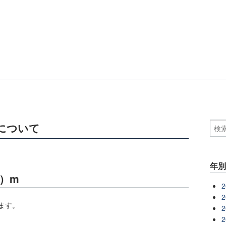
て
について
年
_）m
2
2
します。
2
2