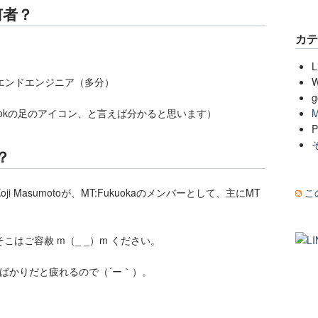
は何者？
カ
L
エンドエンジニア（多分）
W
g
ookの足のアイコン、と言えば分かると思います）
M
P
？
こ
i Masumotoが、MT:Fukuokaのメンバーとして、主にMT
はご容赦 m（_ _）m ください。
ばかりだと疲れるので（´ー｀）。